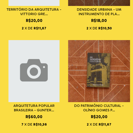
TERRITÓRIO DA ARQUITETURA -
DENSIDADE URBANA - UM
VITTORIO GRE...
INSTRUMENTO DE PLA...
R$20,00
R$18,00
2
X DE
R$11,67
2
X DE
R$10,50
ARQUITETURA POPULAR
DO PATRIMÔNIO CULTURAL -
BRASILEIRA - GUNTER...
OLÍNIO GOMES P...
R$60,00
R$20,00
7
X DE
R$10,36
2
X DE
R$11,67