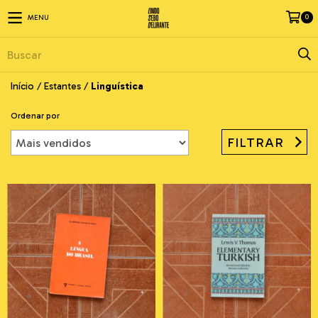
0
MENU
Início
/
Estantes
/
Linguística
Ordenar por
FILTRAR