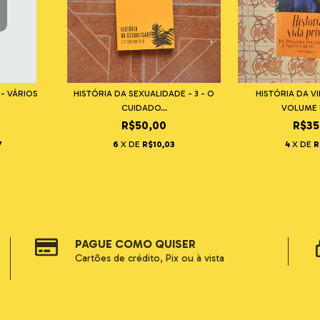
 - VÁRIOS
HISTÓRIA DA SEXUALIDADE - 3 - O
HISTÓRIA DA VI
CUIDADO...
VOLUME 5 
R$50,00
R$35
7
6
X DE
R$10,03
4
X DE
R
PAGUE COMO QUISER
Cartões de crédito, Pix ou à vista