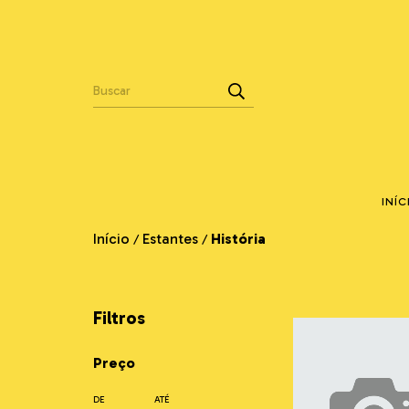
INÍC
Início
Estantes
História
/
/
Filtros
Preço
DE
ATÉ