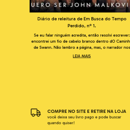
Diário de releitura de Em Busca do Tempo
Perdido, nº 1.
Se eu falar ninguém acredita, então resolvi escrever:
encontrei um fio de cabelo branco dentro dO Camin
de Swann. Não lembro a página, mas, o narrador no
comenta, como toda memória é também uma destruiç
LEIA MAIS
e uma construção, invento e me lembro: pág
COMPRE NO SITE E RETIRE NA LOJA
você deixa seu livro pago e pode buscar
quando quiser!