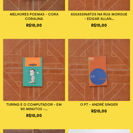
MELHORES POEMAS - CORA
ASSASSINATOS NA RUA MORGUE
CORALINA
- EDGAR ALLAN...
R$10,00
R$10,00
TURING E O COMPUTADOR - EM
O PT - ANDRÉ SINGER
90 MINUTOS -...
R$10,00
R$10,00