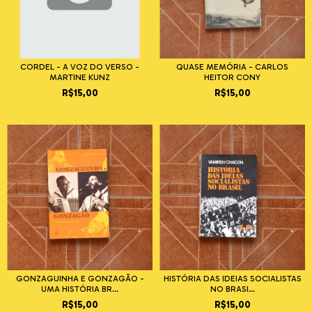
CORDEL - A VOZ DO VERSO -
QUASE MEMÓRIA - CARLOS
MARTINE KUNZ
HEITOR CONY
R$15,00
R$15,00
GONZAGUINHA E GONZAGÃO -
HISTÓRIA DAS IDEIAS SOCIALISTAS
UMA HISTÓRIA BR...
NO BRASI...
R$15,00
R$15,00