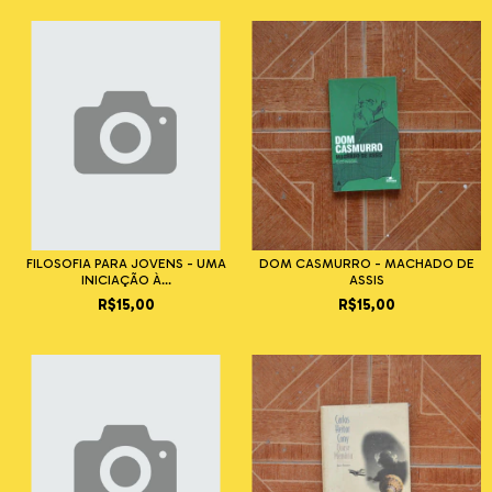
FILOSOFIA PARA JOVENS - UMA
DOM CASMURRO - MACHADO DE
INICIAÇÃO À...
ASSIS
R$15,00
R$15,00