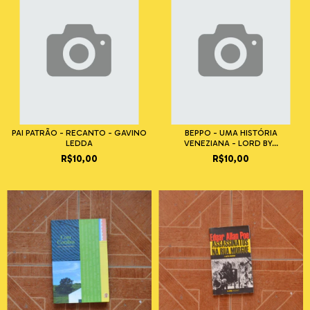
PAI PATRÃO - RECANTO - GAVINO
BEPPO - UMA HISTÓRIA
LEDDA
VENEZIANA - LORD BY...
R$10,00
R$10,00