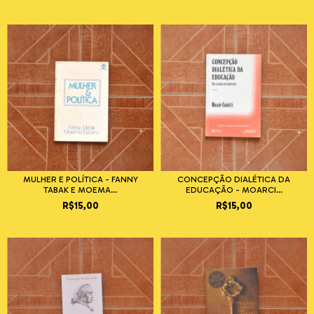
MULHER E POLÍTICA - FANNY
CONCEPÇÃO DIALÉTICA DA
TABAK E MOEMA...
EDUCAÇÃO - MOARCI...
R$15,00
R$15,00