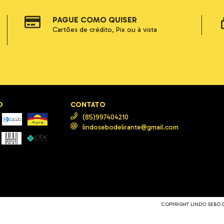
PAGUE COMO QUISER
Cartões de crédito, Pix ou à vista
O
CONTATO
(85)997404210
lindosebodelirante@gmail.com
COPYRIGHT LINDO SEBO DE