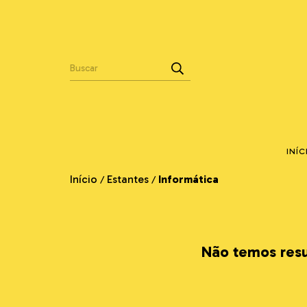
INÍC
Início
Estantes
Informática
/
/
Não temos resul