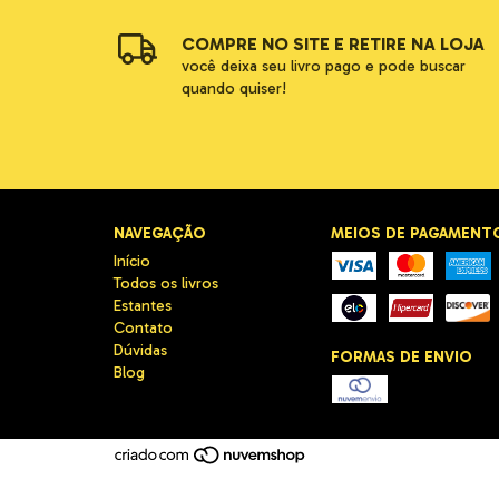
COMPRE NO SITE E RETIRE NA LOJA
você deixa seu livro pago e pode buscar
quando quiser!
NAVEGAÇÃO
MEIOS DE PAGAMENT
Início
Todos os livros
Estantes
Contato
Dúvidas
FORMAS DE ENVIO
Blog