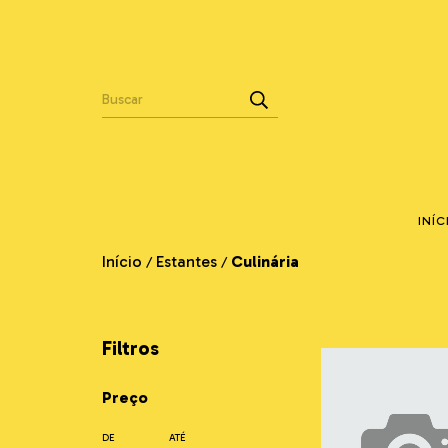
INÍC
Início
Estantes
Culinária
/
/
Filtros
Preço
DE
ATÉ