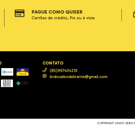
PAGUE COMO QUISER
Cartões de crédito, Pix ou à vista
O
CONTATO
(85)997404210
lindosebodelirante@gmail.com
COPYRIGHT LINDO SEBO DE