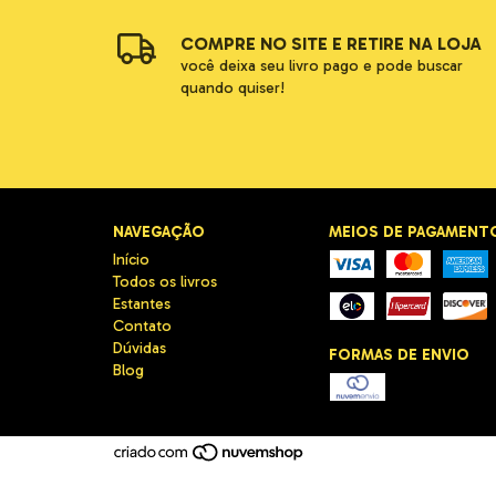
COMPRE NO SITE E RETIRE NA LOJA
você deixa seu livro pago e pode buscar
quando quiser!
NAVEGAÇÃO
MEIOS DE PAGAMENT
Início
Todos os livros
Estantes
Contato
Dúvidas
FORMAS DE ENVIO
Blog