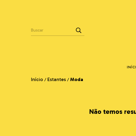
INÍC
Início
Estantes
Moda
/
/
Não temos resul