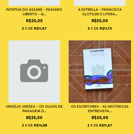
PATATIVA DO ASSARÉ - PÁSSARO
A ESTRELLA - FRANCISCA
LIBERTO - G...
CLOTILDE E LITERA...
R$20,00
R$30,00
2
X DE
R$11,67
3
X DE
R$11,73
VIRGÍLIO VARZEA - OS OLHOS DE
OS ESCRITORES - AS HISTÓRICAS
PAISAGEM D...
ENTREVISTA...
R$25,00
R$20,00
2
X DE
R$14,58
2
X DE
R$11,67