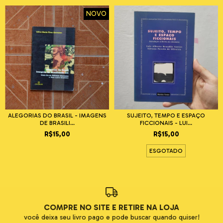
NOVO
ALEGORIAS DO BRASIL - IMAGENS
SUJEITO, TEMPO E ESPAÇO
DE BRASILI...
FICCIONAIS - LUI...
R$15,00
R$15,00
ESGOTADO
COMPRE NO SITE E RETIRE NA LOJA
você deixa seu livro pago e pode buscar quando quiser!