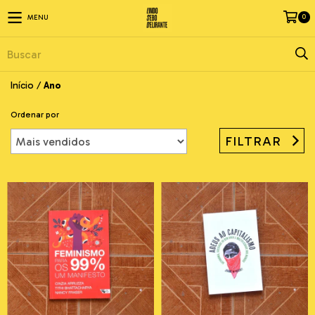
0
MENU
Início
/
Ano
Ordenar por
FILTRAR