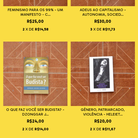
FEMINISMO PARA OS 99% - UM
ADEUS AO CAPITALISMO -
MANIFESTO - C...
AUTONOMIA, SOCIED...
R$25,00
R$30,00
2
X DE
R$14,58
3
X DE
R$11,73
O QUE FAZ VOCÊ SER BUDISTA? -
GÊNERO, PATRIARCADO,
DZONGSAR J...
VIOLÊNCIA - HELEIET...
R$24,00
R$20,00
2
X DE
R$14,00
2
X DE
R$11,67