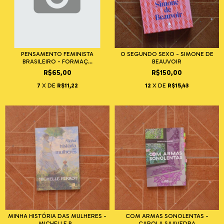
PENSAMENTO FEMINISTA
O SEGUNDO SEXO - SIMONE DE
BRASILEIRO - FORMAÇ...
BEAUVOIR
R$65,00
R$150,00
7
X DE
R$11,22
12
X DE
R$15,43
MINHA HISTÓRIA DAS MULHERES -
COM ARMAS SONOLENTAS -
MICHELLE P...
CAROLA SAAVEDRA