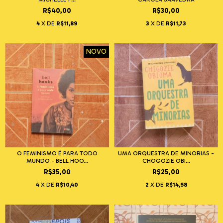
R$40,00
R$30,00
4
X DE
R$11,89
3
X DE
R$11,73
NOVO
O FEMINISMO É PARA TODO
UMA ORQUESTRA DE MINORIAS -
MUNDO - BELL HOO...
CHOGOZIE OBI...
R$35,00
R$25,00
4
X DE
R$10,40
2
X DE
R$14,58