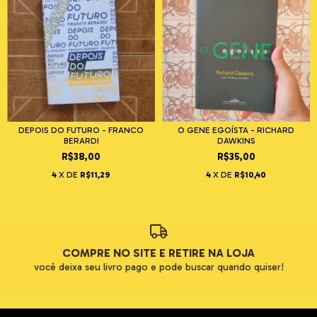
DEPOIS DO FUTURO - FRANCO
O GENE EGOÍSTA - RICHARD
BERARDI
DAWKINS
R$38,00
R$35,00
4
X DE
R$11,29
4
X DE
R$10,40
COMPRE NO SITE E RETIRE NA LOJA
você deixa seu livro pago e pode buscar quando quiser!