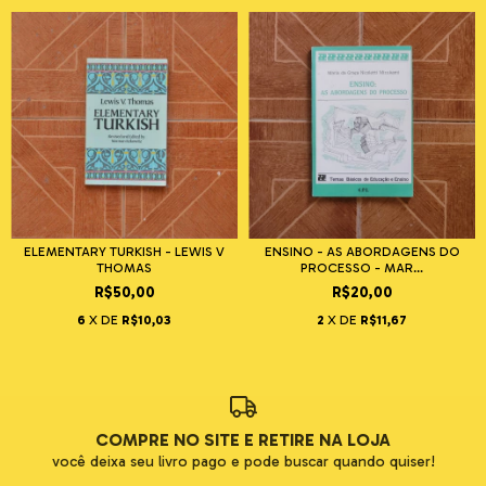
ELEMENTARY TURKISH - LEWIS V
ENSINO - AS ABORDAGENS DO
THOMAS
PROCESSO - MAR...
R$50,00
R$20,00
6
X DE
R$10,03
2
X DE
R$11,67
COMPRE NO SITE E RETIRE NA LOJA
você deixa seu livro pago e pode buscar quando quiser!