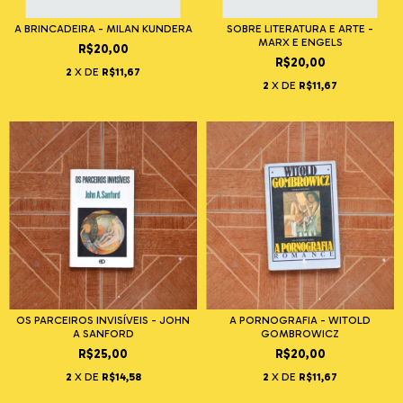
A BRINCADEIRA - MILAN KUNDERA
SOBRE LITERATURA E ARTE -
MARX E ENGELS
R$20,00
R$20,00
2
X DE
R$11,67
2
X DE
R$11,67
OS PARCEIROS INVISÍVEIS - JOHN
A PORNOGRAFIA - WITOLD
A SANFORD
GOMBROWICZ
R$25,00
R$20,00
2
X DE
R$14,58
2
X DE
R$11,67