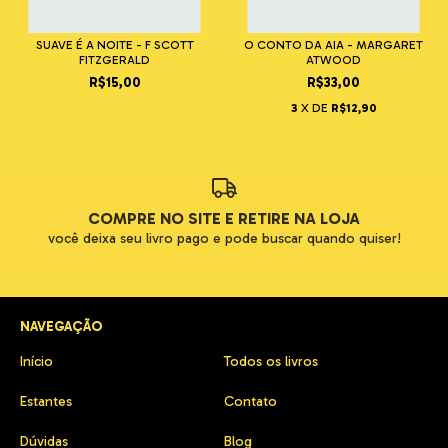
SUAVE É A NOITE - F SCOTT
O CONTO DA AIA - MARGARET
FITZGERALD
ATWOOD
R$15,00
R$33,00
3
X DE
R$12,90
COMPRE NO SITE E RETIRE NA LOJA
você deixa seu livro pago e pode buscar quando quiser!
NAVEGAÇÃO
Início
Todos os livros
Estantes
Contato
Dúvidas
Blog