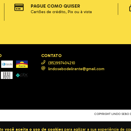
PAGUE COMO QUISER
Cartões de crédito, Pix ou à vista
O
CONTATO
(85)997404210
lindosebodelirante@gmail.com
COPYRIGHT LINDO SEBO DE
ite
você aceita o uso de cookies
para agilizar a sua experiência de c