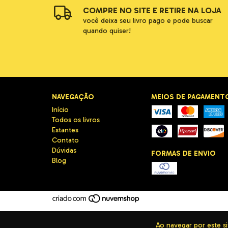
COMPRE NO SITE E RETIRE NA LOJA
você deixa seu livro pago e pode buscar
quando quiser!
NAVEGAÇÃO
MEIOS DE PAGAMENT
Início
Todos os livros
Estantes
Contato
Dúvidas
FORMAS DE ENVIO
Blog
Ao navegar por este s