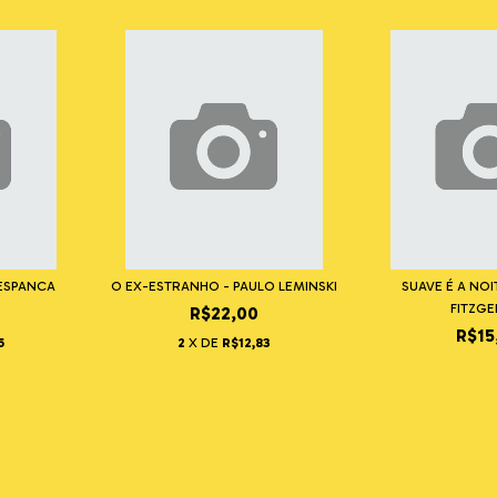
 ESPANCA
O EX-ESTRANHO - PAULO LEMINSKI
SUAVE É A NOI
FITZG
R$22,00
R$15
5
2
X DE
R$12,83