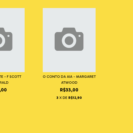
TE - F SCOTT
O CONTO DA AIA - MARGARET
ERALD
ATWOOD
,00
R$33,00
3
X DE
R$12,90