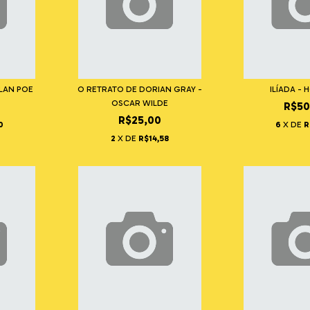
LAN POE
O RETRATO DE DORIAN GRAY -
ILÍADA -
OSCAR WILDE
R$50
R$25,00
0
6
X DE
R
2
X DE
R$14,58