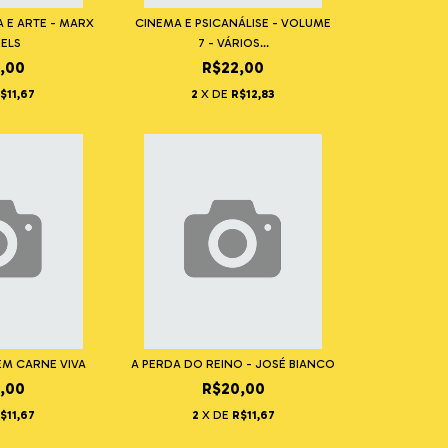
 E ARTE - MARX
CINEMA E PSICANÁLISE - VOLUME
GELS
7 - VÁRIOS...
,00
R$22,00
$11,67
2
X DE
R$12,83
EM CARNE VIVA
A PERDA DO REINO - JOSÉ BIANCO
,00
R$20,00
$11,67
2
X DE
R$11,67