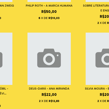
FAN ZWEIG
PHILIP ROTH - A MARCA HUMANA
SOBRE LITERATURA
E EN
R$50,00
R$20
0
6
X DE
R$10,03
2
X DE
R
BIL -
DEUS-DARÁ - ANA MIRANDA
SILVIA MOURA - 
VI...
R$22,00
R$20
2
X DE
R$12,83
2
X DE
R
1