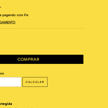
o
pagando com Pix
PAGAMENTO
EP:
ALTERAR CEP
vio
CALCULAR
otegida