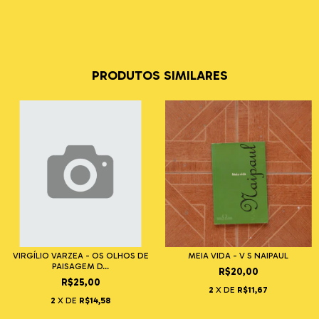
PRODUTOS SIMILARES
VIRGÍLIO VARZEA - OS OLHOS DE
MEIA VIDA - V S NAIPAUL
PAISAGEM D...
R$20,00
R$25,00
2
X DE
R$11,67
2
X DE
R$14,58